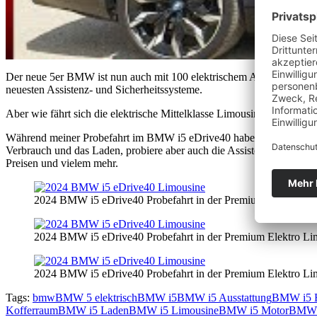
Der neue 5er BMW ist nun auch mit 100 elektrischem Antrieb zu hab
neuesten Assistenz- und Sicherheitssysteme.
Aber wie fährt sich die elektrische Mittelklasse Limousine?
Während meiner Probefahrt im BMW i5 eDrive40 habe ich mir genau an
Verbrauch und das Laden, probiere aber auch die Assistenzsysteme au
Preisen und vielem mehr.
2024 BMW i5 eDrive40 Probefahrt in der Premium Elektro Li
2024 BMW i5 eDrive40 Probefahrt in der Premium Elektro Li
2024 BMW i5 eDrive40 Probefahrt in der Premium Elektro Li
Tags:
bmw
BMW 5 elektrisch
BMW i5
BMW i5 Ausstattung
BMW i5 B
Kofferraum
BMW i5 Laden
BMW i5 Limousine
BMW i5 Motor
BMW i