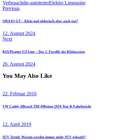
Verbrauch
die-autotester
Elektro Limousine
Beitragsnavigation
Previous
ORA 03 GT – Klein und elektrisch aber auch gut?
12. August 2024
Next
KIA Picanto GT-Line – Das 2. Facelift des Kleinwagen
26. August 2024
You May Also Like
22. Februar 2016
VW Caddy Alltrack TDI 4Motion 2016 Test & Fahrbericht
12. April 2019
SUV Trend: Warum werden immer mehr SUV gekauft?