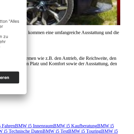
nd Platz. Hinzu kommen eine umfangreiche Ausstattung und die
h u.a. über Themen wie z.B. den Antrieb, die Reichweite, den
u Dingen wie dem Platz und Komfort sowie der Ausstattung, den
 Fahren
BMW i5 Innenraum
BMW i5 Kaufberatung
BMW i5
i5 Technische Daten
BMW i5 Test
BMW i5 Touring
BMW i5