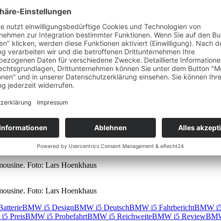
en Und typisch 5er BMW bietet auch der Stromer reichlich Komfort u
geschaut, was der elektrische 5er zu bieten hat. Im Video spreche ic
s und zeige wie gut sich der i5 fährt. Zudem gibt es alles Wichtige z
mousine. Foto: Lars Hoenkhaus
mousine. Foto: Lars Hoenkhaus
mousine. Foto: Lars Hoenkhaus
atterie
BMW i5 Design
BMW i5 Deutsch
BMW i5 Fahrbericht
BMW i5
5 Preis
BMW i5 Probefahrt
BMW i5 Reichweite
BMW i5 Review
BMW 