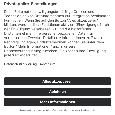
Mercedes-Benz V-Klasse V 300 d Langstreckentest
25. September 2024
Citroën C5 X Hybrid – 100 km Verbrauch Test
21. Februar 2024
DS9 E-Tense – 100 km Verbrauch Test
22. Januar 2024
Impressum
Datenschutz
Cookie-Einstellungen
Copyright © 2026 by news to do GmbH