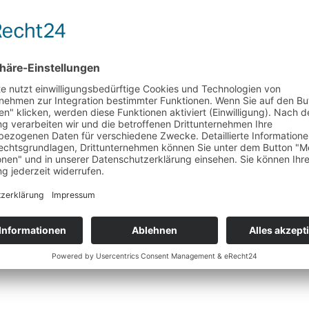
gut?
ation aus offener Limousine und Sportwagen. Mit bis 330 kW (449 PS
hnell. Dennoch geht es innen dank AIRCAP und AIRSCARF ruhig und a