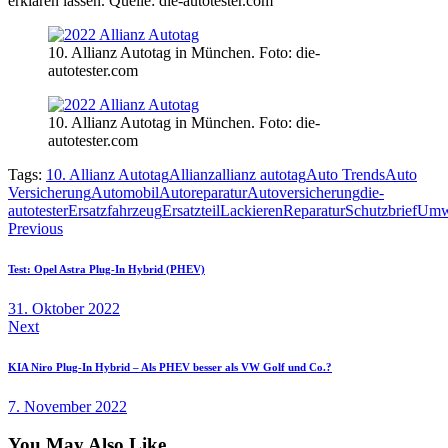
erklären lassen. Quelle: die-autotester.com
10. Allianz Autotag in München. Foto: die-
autotester.com
10. Allianz Autotag in München. Foto: die-
autotester.com
Tags:
10. Allianz Autotag
Allianz
allianz autotag
Auto Trends
Auto
Versicherung
Automobil
Autoreparatur
Autoversicherung
die-
autotester
Ersatzfahrzeug
Ersatzteil
Lackieren
Reparatur
Schutzbrief
Umwe
Beitragsnavigation
Previous
Test: Opel Astra Plug-In Hybrid (PHEV)
31. Oktober 2022
Next
KIA Niro Plug-In Hybrid – Als PHEV besser als VW Golf und Co.?
7. November 2022
You May Also Like