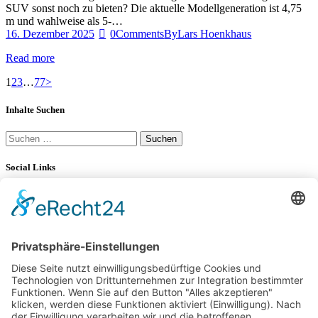
SUV sonst noch zu bieten? Die aktuelle Modellgeneration ist 4,75
m und wahlweise als 5-…
16. Dezember 2025
0
Comments
By
Lars Hoenkhaus
Read more
Seitennummerierung
Page
Page
Page
Page
1
2
3
…
77
>
der
Inhalte Suchen
Beiträge
Suchen
nach:
Social Links
YouTube
34K
Subscribers
LinkedIn
0
100 km Verbrauch Test
Mercedes-Benz V-Klasse V 300 d Langstreckentest