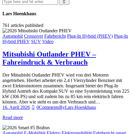
Lars Hoenkhaus
761
articles published
Automobil
Crossover
Fahrbericht
Plug-In Hybrid (PHEV)
Plug-In
Hybrid PHEV
SUV
Video
Mitsubishi Outlander PHEV –
Fahreindruck & Verbrauch
Der Mitsubishi Outlander PHEV wird von drei Motoren
angetrieben. Hierbei arbeitet ein 2,4 l Vierzylinder Benziner mit
zwei Elektromotoren zusammen. Insgesamt bietet der Plug-In
Hybrid Antrieb des Kompakt SUV so eine Systemleistung von 225
kW (306 PS) und soll zudem bis zu 85 km rein elektrisch fahren
können. Aber wie steht es um den Verbrauch und…
16. April 2026
0
Comments
By
Lars Hoenkhaus
Read more
Automobil
E-Mobilität
Elektro
Elektromobilität
Fahrbericht
smart