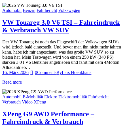
Automobil
Benzin
Fahrbericht
Volkswagen
VW Touareg 3.0 V6 TSI – Fahreindruck
& Verbrauch VW SUV
Der VW Touareg ist noch das Flaggschiff der Volkswagen SUVs,
wird jedoch bald eingestellt. Und bevor man ihn nicht mehr fahren
kann, habe ich mir angeschaut, was das große VW SUV so zu
bieten hat. Mein Testwagen wird von einem 250 kW (340 PS)
starken 3.0 l V6 Benziner angetrieben und fährt mit dem 4Motion
Allradantrieb…
16. März 2026
0
Comments
By
Lars Hoenkhaus
Read more
Automobil
E-Mobilität
Elektro
Elektromobilität
Fahrbericht
Verbrauch
Video
XPeng
XPeng G9 AWD Performance –
Fahreindruck & Verbrauch