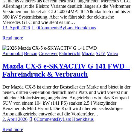
ist nichts Anderes als der rein elektrisch angetrieben Mercedes GLC.
Allerdings ist die Elektro Variante deutlich länger als die Verbrenner
Versionen und bietet als GLC 400 4MATIC Allradantrieb und bis zu
360 kW Systemleistung. Aber wie fährt sich der elektrische
Mercedes GLC und wie steht es um…
13. April 2026
0
Comments
By
Lars Hoenkhaus
Read more
Automobil
Benzin
Crossover
Fahrbericht
Mazda
SUV
Video
Mazda CX-5 e-SKYACTIV G 141 FWD –
Fahreindruck & Verbrauch
Der Mazda CX-5 ist einer der Bestseller der Marke und bietet in der
neuen, dritten Generation deutlich mehr Platz und wird vorerst nur
mit einer Motorisierung angeboten. Angetrieben wird das Kompakt
SUV von einem 104 kW (141 PS) starken 2,5 l Vierzylinder
Benziner als Mild-Hybrid. Die Kraft wird über ein sechsstufiges
Automatikgetriebe entweder auf die Vorderräder…
2. April 2026
0
Comments
By
Lars Hoenkhaus
Read more