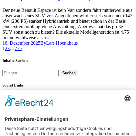
Der neue Renault Espace ist kein Van sondern fährt mittlerweile aus
ausgewachsenes SUV vor. Angetrieben wird er stets von einem 147
kW (200 PS) starker Hybridantrieb und bietet schon in der Basis
eine extrem umfangreiche Ausstattung. Aber was hat das große
SUV sonst noch zu bieten? Die aktuelle Modellgeneration ist 4,75
m und wahlweise als 5-…
16. Dezember 2025
By
Lars Hoenkhaus
Seitennummerierung
Page
Page
Page
Page
1
2
3
…
77
>
der
Inhalte Suchen
Beiträge
Suchen
nach:
Social Links
YouTube
34K
Subscribers
LinkedIn
0
100 km Verbrauch Test