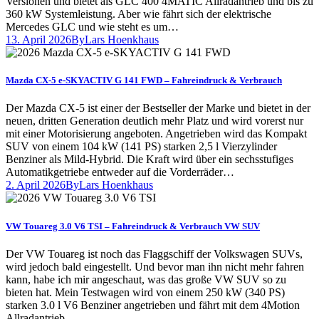
Versionen und bietet als GLC 400 4MATIC Allradantrieb und bis zu
360 kW Systemleistung. Aber wie fährt sich der elektrische
Mercedes GLC und wie steht es um…
13. April 2026
By
Lars Hoenkhaus
Mazda CX-5 e-SKYACTIV G 141 FWD – Fahreindruck & Verbrauch
Der Mazda CX-5 ist einer der Bestseller der Marke und bietet in der
neuen, dritten Generation deutlich mehr Platz und wird vorerst nur
mit einer Motorisierung angeboten. Angetrieben wird das Kompakt
SUV von einem 104 kW (141 PS) starken 2,5 l Vierzylinder
Benziner als Mild-Hybrid. Die Kraft wird über ein sechsstufiges
Automatikgetriebe entweder auf die Vorderräder…
2. April 2026
By
Lars Hoenkhaus
VW Touareg 3.0 V6 TSI – Fahreindruck & Verbrauch VW SUV
Der VW Touareg ist noch das Flaggschiff der Volkswagen SUVs,
wird jedoch bald eingestellt. Und bevor man ihn nicht mehr fahren
kann, habe ich mir angeschaut, was das große VW SUV so zu
bieten hat. Mein Testwagen wird von einem 250 kW (340 PS)
starken 3.0 l V6 Benziner angetrieben und fährt mit dem 4Motion
Allradantrieb…