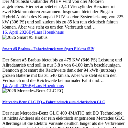
Der Mitsubishi Outlander PHEV wird von drei Motoren
angetrieben. Hierbei arbeitet ein 2,4 l Vierzylinder Benziner mit
zwei Elektromotoren zusammen. Insgesamt bietet der Plug-In
Hybrid Antrieb des Kompakt SUV so eine Systemleistung von 225
kW (306 PS) und soll zudem bis zu 85 km rein elektrisch fahren
können. Aber wie steht es um den Verbrauch und…
16. April 2026
By
Lars Hoenkhaus
Smart #5 Brabus – Fahreindruck zum Sport Elektro SUV
Der Smart #5 Brabus bietet bis zu 475 KW (646 PS) Leistung und
Allradantrieb und soll in nur 3,8 s von 0-100 km/h beschleunigen.
Dennoch gibt smart die Reichweite dank der 94 kWh (nutzbar)
großen Batterie mit bis zu 540 km an. Aber wie steht es um den
Verbrauch und die Reichweite bei normaler Fahrt und…
14. April 2026
By
Lars Hoenkhaus
Mercedes-Benz GLC EQ – Fahreindruck zum elektrischen GLC
Der neue Mercedes-Benz GLC 400 4MATIC mit EQ Technologie
ist nichts Anderes als der rein elektrisch angetrieben Mercedes GLC.
Allerdings ist die Elektro Variante deutlich länger als die Verbrenner