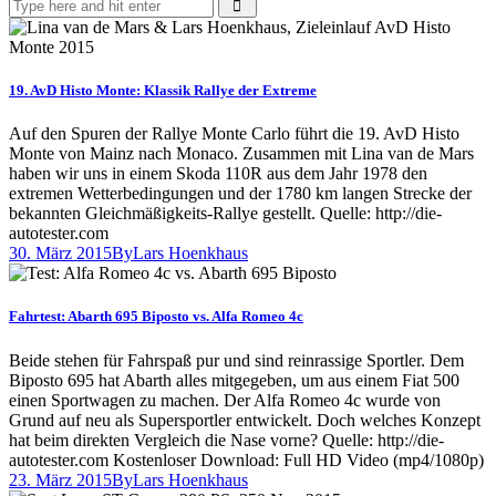
19. AvD Histo Monte: Klassik Rallye der Extreme
Auf den Spuren der Rallye Monte Carlo führt die 19. AvD Histo
Monte von Mainz nach Monaco. Zusammen mit Lina van de Mars
haben wir uns in einem Skoda 110R aus dem Jahr 1978 den
extremen Wetterbedingungen und der 1780 km langen Strecke der
bekannten Gleich­mä­ßig­keits-Rallye gestellt. Quelle: http://die-
autotester.com
30. März 2015
By
Lars Hoenkhaus
Fahrtest: Abarth 695 Biposto vs. Alfa Romeo 4c
Beide stehen für Fahrspaß pur und sind reinrassige Sportler. Dem
Biposto 695 hat Abarth alles mitgegeben, um aus einem Fiat 500
einen Sportwagen zu machen. Der Alfa Romeo 4c wurde von
Grund auf neu als Supersportler entwickelt. Doch welches Konzept
hat beim direkten Vergleich die Nase vorne? Quelle: http://die-
autotester.com Kostenloser Download: Full HD Video (mp4/1080p)
23. März 2015
By
Lars Hoenkhaus