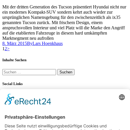
Mit der dritten Generation des Tucson präsentiert Hyundai nicht nur
ein modernes Kompakt-SUV sondern kehrt auch wieder zur
ursprünglichen Namensgebung für den zwischenzeitlich als ix35
genannten Tucson zurück. Mit frischem Design, einem
anspruchsvollen Interieur und viel Platz will die Marke den Angriff
auf die etablierten Fahrzeuge in diesem hard umkämpften
Marktsegment neu aufrollen
8. März 2015
By
Lars Hoenkhaus
Seitennummerierung
Page
Page
1
2
>
der
Inhalte Suchen
Beiträge
Suchen
nach:
Social Links
YouTube
LinkedIn
34K
Subscribers
100 km Verbrauch Test