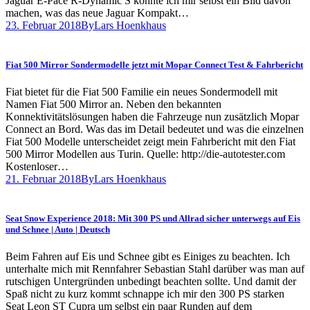
Jaguar E-Pace R-Dynamic S konnte ich mir selbst ein Bild davon
machen, was das neue Jaguar Kompakt…
23. Februar 2018
By
Lars Hoenkhaus
Fiat 500 Mirror Sondermodelle jetzt mit Mopar Connect Test & Fahrbericht
Fiat bietet für die Fiat 500 Familie ein neues Sondermodell mit
Namen Fiat 500 Mirror an. Neben den bekannten
Konnektivitätslösungen haben die Fahrzeuge nun zusätzlich Mopar
Connect an Bord. Was das im Detail bedeutet und was die einzelnen
Fiat 500 Modelle unterscheidet zeigt mein Fahrbericht mit den Fiat
500 Mirror Modellen aus Turin. Quelle: http://die-autotester.com
Kostenloser…
21. Februar 2018
By
Lars Hoenkhaus
Seat Snow Experience 2018: Mit 300 PS und Allrad sicher unterwegs auf Eis
und Schnee | Auto | Deutsch
Beim Fahren auf Eis und Schnee gibt es Einiges zu beachten. Ich
unterhalte mich mit Rennfahrer Sebastian Stahl darüber was man auf
rutschigen Untergründen unbedingt beachten sollte. Und damit der
Spaß nicht zu kurz kommt schnappe ich mir den 300 PS starken
Seat Leon ST Cupra um selbst ein paar Runden auf dem