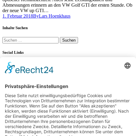
Abmessungen erinnern an den VW Golf GTI der ersten Stunde. Ob
der neue VW up GTI…
1. Februar 2018
By
Lars Hoenkhaus
Inhalte Suchen
Suchen
nach:
Social Links
YouTube
34K
Subscribers
LinkedIn
0
100 km Verbrauch Test
Mercedes-Benz V-Klasse V 300 d Langstreckentest
25. September 2024
Citroën C5 X Hybrid – 100 km Verbrauch Test