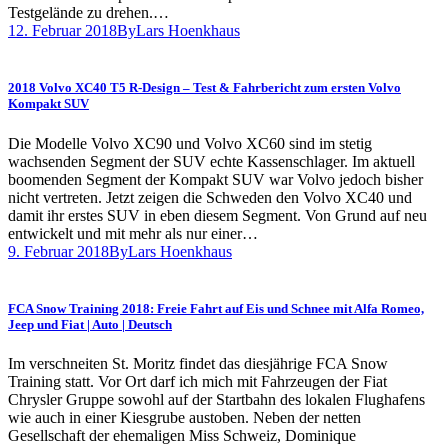
Testgelände zu drehen.…
12. Februar 2018
By
Lars Hoenkhaus
2018 Volvo XC40 T5 R-Design – Test & Fahrbericht zum ersten Volvo
Kompakt SUV
Die Modelle Volvo XC90 und Volvo XC60 sind im stetig
wachsenden Segment der SUV echte Kassenschlager. Im aktuell
boomenden Segment der Kompakt SUV war Volvo jedoch bisher
nicht vertreten. Jetzt zeigen die Schweden den Volvo XC40 und
damit ihr erstes SUV in eben diesem Segment. Von Grund auf neu
entwickelt und mit mehr als nur einer…
9. Februar 2018
By
Lars Hoenkhaus
FCA Snow Training 2018: Freie Fahrt auf Eis und Schnee mit Alfa Romeo,
Jeep und Fiat | Auto | Deutsch
Im verschneiten St. Moritz findet das diesjährige FCA Snow
Training statt. Vor Ort darf ich mich mit Fahrzeugen der Fiat
Chrysler Gruppe sowohl auf der Startbahn des lokalen Flughafens
wie auch in einer Kiesgrube austoben. Neben der netten
Gesellschaft der ehemaligen Miss Schweiz, Dominique