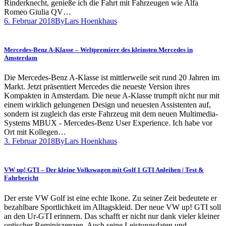
Rinderknecht, genieße ich die Fahrt mit Fahrzeugen wie Alfa
Romeo Giulia QV…
6. Februar 2018
By
Lars Hoenkhaus
Mercedes-Benz A-Klasse – Weltpremiere des kleinsten Mercedes in
Amsterdam
Die Mercedes-Benz A-Klasse ist mittlerweile seit rund 20 Jahren im
Markt. Jetzt präsentiert Mercedes die neueste Version ihres
Kompakten in Amsterdam. Die neue A-Klasse trumpft nicht nur mit
einem wirklich gelungenen Design und neuesten Assistenten auf,
sondern ist zugleich das erste Fahrzeug mit dem neuen Multimedia-
Systems MBUX - Mercedes-Benz User Experience. Ich habe vor
Ort mit Kollegen…
3. Februar 2018
By
Lars Hoenkhaus
VW up! GTI – Der kleine Volkswagen mit Golf 1 GTI Anleihen | Test &
Fahrbericht
Der erste VW Golf ist eine echte Ikone. Zu seiner Zeit bedeutete er
bezahlbare Sportlichkeit im Alltagskleid. Der neue VW up! GTI soll
an den Ur-GTI erinnern. Das schafft er nicht nur dank vieler kleiner
optischer Reminiszenzen. Auch seine Leistungsdaten und