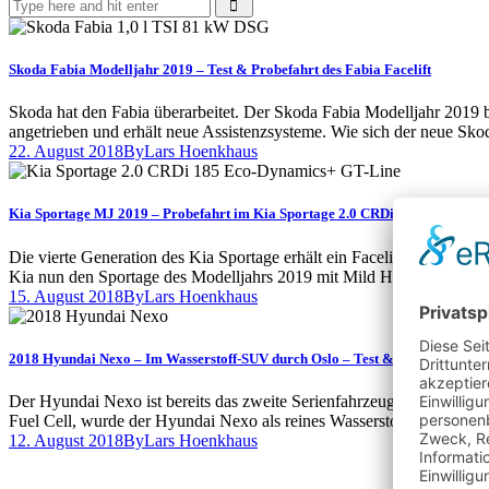
Skoda Fabia Modelljahr 2019 – Test & Probefahrt des Fabia Facelift
Skoda hat den Fabia überarbeitet. Der Skoda Fabia Modelljahr 2019 b
angetrieben und erhält neue Assistenzsysteme. Wie sich der neue Sk
22. August 2018
By
Lars Hoenkhaus
Kia Sportage MJ 2019 – Probefahrt im Kia Sportage 2.0 CRDi Eco-Dynamics
Die vierte Generation des Kia Sportage erhält ein Facelift. Doch di
Kia nun den Sportage des Modelljahrs 2019 mit Mild Hybrid an. Wa
15. August 2018
By
Lars Hoenkhaus
2018 Hyundai Nexo – Im Wasserstoff-SUV durch Oslo – Test & Fahrbericht
Der Hyundai Nexo ist bereits das zweite Serienfahrzeug der Koreaner,
Fuel Cell, wurde der Hyundai Nexo als reines Wasserstoff-Fahrzeug
12. August 2018
By
Lars Hoenkhaus