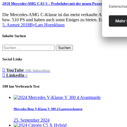
2018 Mercedes-AMG C 63 S – Probefahrt mit der neuen Power C-Klasse
Die Mercedes-AMG C-Klasse ist das meist verkaufte AMG Modell un
bzw. 510 PS und haben auch sonst Einiges zu bieten. Erhältlich is
5. August 2018
By
Lars Hoenkhaus
Inhalte Suchen
Suchen
nach:
Social Links
YouTube
34K
Subscribers
LinkedIn
0
100 km Verbrauch Test
Mercedes-Benz V-Klasse V 300 d Langstreckentest
25. September 2024