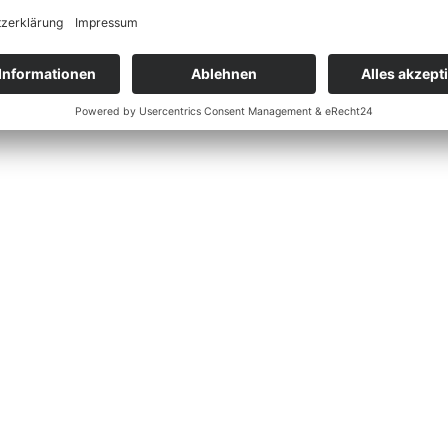
d wurde im Rahmen der aktuellen Modellplfege nochmals nachgeschä
t das neue AMG C-Klasse Top-Modell als Limousine, Cabrio, Coupé un