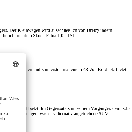
ngers. Der Kleinwagen wird ausschließlich von Dreizylindern
ahrbericht mit dem Skoda Fabia 1,0 l TSI…
, mehr Assistenten und zum ersten mal einem 48 Volt Bordnetz bietet
ch das Top-Modell…
off als Kraftstoff setzt. Im Gegensatz zum seinem Vorgänger, dem ix35
ich davon überzeugen, was das alternativ angetriebene SUV…