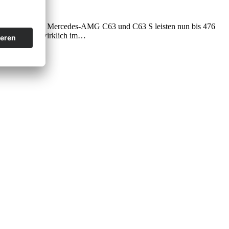
rft. Die neuen Mercedes-AMG C63 und C63 S leisten nun bis 476
d Kombi. Was wirklich im…