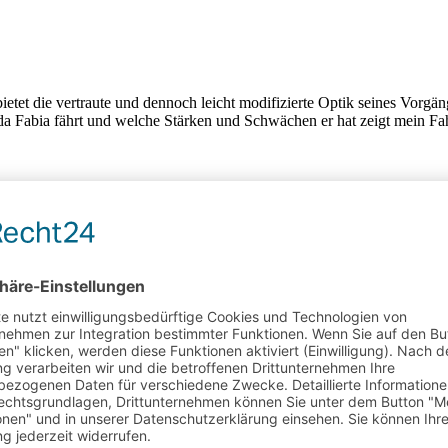
ietet die vertraute und dennoch leicht modifizierte Optik seines Vorgä
oda Fabia fährt und welche Stärken und Schwächen er hat zeigt mein F
+
e wichtigsten Neuerungen findet man nicht im Blech. Mit neuen Motoren
s den neuen Sportage von seinem Vorgänger unterscheidet und wie si
 dass komplett auf den Antrieb mit einer Brennstoffzelle und Wasserst
 entwickelt. Während meiner Testfahrt im Hyundai Nexo konnte ich m