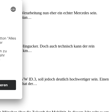
stattung und Verarbeitung nun eher ein echter Mercedes sein.
re Design des Citan…
 5 ein echter Hingucker. Doch auch technisch kann der rein
steller über 500 km…
ttform wie der VW ID.3, soll jedoch deutlich hochwertiger sein. Einen
ter der Haube hat der…