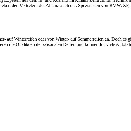
otag Experten aus dem In- und Ausland im Allianz Zentrum für Technik 
 neben den Vertretern der Allianz auch u.a. Spezialisten von BMW, 
r- auf Winterreifen oder von Winter- auf Sommerreifen an. Doch es gib
eren die Qualitäten der saisonalen Reifen und können für viele Autofa