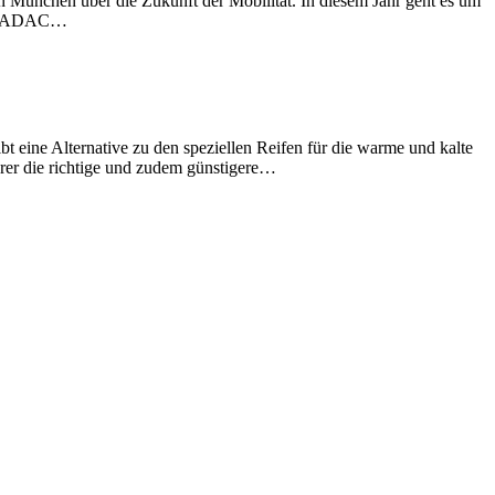
in München über die Zukunft der Mobilität. In diesem Jahr geht es um
ZF, ADAC…
t eine Alternative zu den speziellen Reifen für die warme und kalte
hrer die richtige und zudem günstigere…