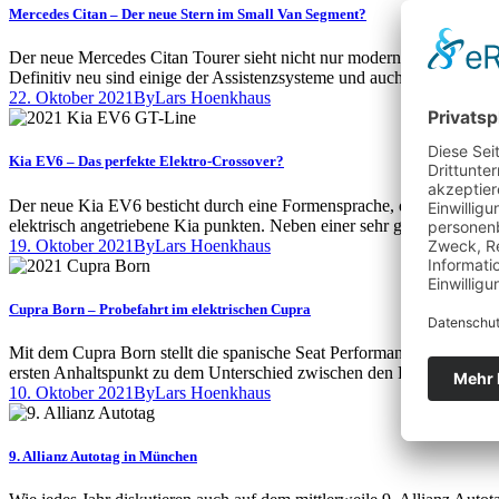
Mercedes Citan – Der neue Stern im Small Van Segment?
Der neue Mercedes Citan Tourer sieht nicht nur moderner aus als sei
Definitiv neu sind einige der Assistenzsysteme und auch MBUX ist n
22. Oktober 2021
By
Lars Hoenkhaus
Kia EV6 – Das perfekte Elektro-Crossover?
Der neue Kia EV6 besticht durch eine Formensprache, die Ihresgleich
elektrisch angetriebene Kia punkten. Neben einer sehr guten Ausstatt
19. Oktober 2021
By
Lars Hoenkhaus
Cupra Born – Probefahrt im elektrischen Cupra
Mit dem Cupra Born stellt die spanische Seat Performance Marke ihr er
ersten Anhaltspunkt zu dem Unterschied zwischen den Fahrzeugen b
10. Oktober 2021
By
Lars Hoenkhaus
9. Allianz Autotag in München