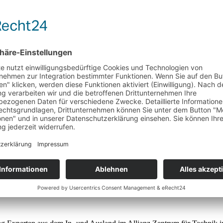
n Vorgänger. Er soll neben deutlich mehr Komfort auch beim Thema Aus
un mit an Bord. Ebenfalls sofort erkennbar ist das neue, nun moderne
en sucht. Innen wie Außen ist der technische Bruder des Hyundai Ioniq
ung fährt der EV6 mit seiner bis zu 77,4 kWh großen Batterie laut Her
stes rein elektrisches Auto vor. Der Born basiert auf der gleichen Pla
ekommt man direkt beim Blick auf das Exterieur Design. Doch auch un