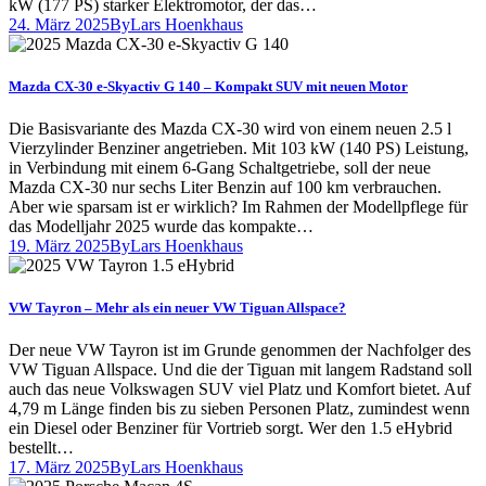
kW (177 PS) starker Elektromotor, der das…
24. März 2025
By
Lars Hoenkhaus
Mazda CX-30 e-Skyactiv G 140 – Kompakt SUV mit neuen Motor
Die Basisvariante des Mazda CX-30 wird von einem neuen 2.5 l
Vierzylinder Benziner angetrieben. Mit 103 kW (140 PS) Leistung,
in Verbindung mit einem 6-Gang Schaltgetriebe, soll der neue
Mazda CX-30 nur sechs Liter Benzin auf 100 km verbrauchen.
Aber wie sparsam ist er wirklich? Im Rahmen der Modellpflege für
das Modelljahr 2025 wurde das kompakte…
19. März 2025
By
Lars Hoenkhaus
VW Tayron – Mehr als ein neuer VW Tiguan Allspace?
Der neue VW Tayron ist im Grunde genommen der Nachfolger des
VW Tiguan Allspace. Und die der Tiguan mit langem Radstand soll
auch das neue Volkswagen SUV viel Platz und Komfort bietet. Auf
4,79 m Länge finden bis zu sieben Personen Platz, zumindest wenn
ein Diesel oder Benziner für Vortrieb sorgt. Wer den 1.5 eHybrid
bestellt…
17. März 2025
By
Lars Hoenkhaus