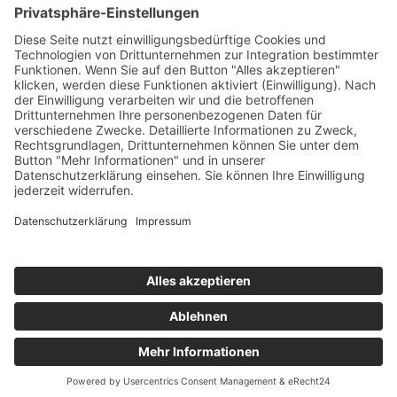
You May Also Like
4. September 2019
Verbrauchstest: 100 km im VW Touareg 3,0 l V6 TDI
8. März 2021
Mercedes EQA 250 – Der elektrische GLA im Test
20. September 2018
Seat Tarraco – Weltpremiere des neuen Seat SUV in Tarragona
Impressum
Datenschutz
Cookie-Einstellungen
Copyright © 2026 by news to do GmbH