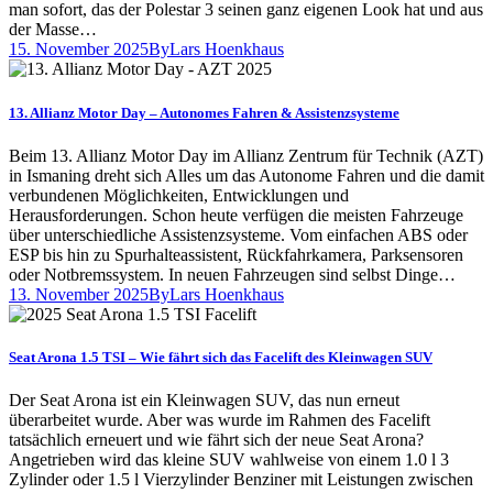
man sofort, das der Polestar 3 seinen ganz eigenen Look hat und aus
der Masse…
15. November 2025
By
Lars Hoenkhaus
13. Allianz Motor Day – Autonomes Fahren & Assistenzsysteme
Beim 13. Allianz Motor Day im Allianz Zentrum für Technik (AZT)
in Ismaning dreht sich Alles um das Autonome Fahren und die damit
verbundenen Möglichkeiten, Entwicklungen und
Herausforderungen. Schon heute verfügen die meisten Fahrzeuge
über unterschiedliche Assistenzsysteme. Vom einfachen ABS oder
ESP bis hin zu Spurhalteassistent, Rückfahrkamera, Parksensoren
oder Notbremssystem. In neuen Fahrzeugen sind selbst Dinge…
13. November 2025
By
Lars Hoenkhaus
Seat Arona 1.5 TSI – Wie fährt sich das Facelift des Kleinwagen SUV
Der Seat Arona ist ein Kleinwagen SUV, das nun erneut
überarbeitet wurde. Aber was wurde im Rahmen des Facelift
tatsächlich erneuert und wie fährt sich der neue Seat Arona?
Angetrieben wird das kleine SUV wahlweise von einem 1.0 l 3
Zylinder oder 1.5 l Vierzylinder Benziner mit Leistungen zwischen