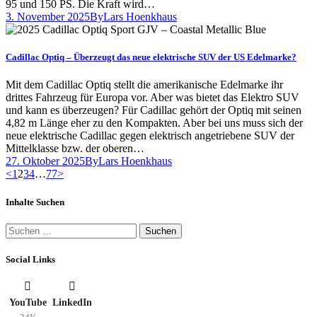
95 und 150 PS. Die Kraft wird…
3. November 2025
By
Lars Hoenkhaus
Cadillac Optiq – Überzeugt das neue elektrische SUV der US Edelmarke?
Mit dem Cadillac Optiq stellt die amerikanische Edelmarke ihr
drittes Fahrzeug für Europa vor. Aber was bietet das Elektro SUV
und kann es überzeugen? Für Cadillac gehört der Optiq mit seinen
4,82 m Länge eher zu den Kompakten. Aber bei uns muss sich der
neue elektrische Cadillac gegen elektrisch angetriebene SUV der
Mittelklasse bzw. der oberen…
27. Oktober 2025
By
Lars Hoenkhaus
Seitennummerierung
Page
Page
Page
Page
Page
<
1
2
3
4
…
77
>
der
Inhalte Suchen
Beiträge
Suchen
nach:
Social Links
YouTube
LinkedIn