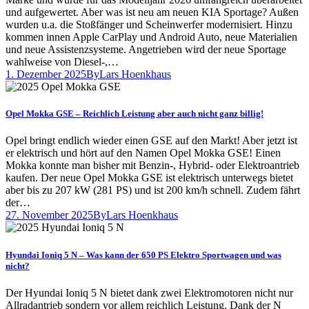
und aufgewertet. Aber was ist neu am neuen KIA Sportage? Außen
wurden u.a. die Stoßfänger und Scheinwerfer modernisiert. Hinzu
kommen innen Apple CarPlay und Android Auto, neue Materialien
und neue Assistenzsysteme. Angetrieben wird der neue Sportage
wahlweise von Diesel-,…
1. Dezember 2025
By
Lars Hoenkhaus
Opel Mokka GSE – Reichlich Leistung aber auch nicht ganz billig!
Opel bringt endlich wieder einen GSE auf den Markt! Aber jetzt ist
er elektrisch und hört auf den Namen Opel Mokka GSE! Einen
Mokka konnte man bisher mit Benzin-, Hybrid- oder Elektroantrieb
kaufen. Der neue Opel Mokka GSE ist elektrisch unterwegs bietet
aber bis zu 207 kW (281 PS) und ist 200 km/h schnell. Zudem fährt
der…
27. November 2025
By
Lars Hoenkhaus
Hyundai Ioniq 5 N – Was kann der 650 PS Elektro Sportwagen und was
nicht?
Der Hyundai Ioniq 5 N bietet dank zwei Elektromotoren nicht nur
Allradantrieb sondern vor allem reichlich Leistung. Dank der N