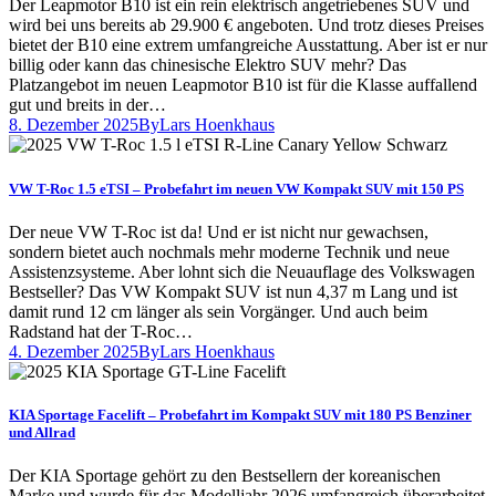
Der Leapmotor B10 ist ein rein elektrisch angetriebenes SUV und
wird bei uns bereits ab 29.900 € angeboten. Und trotz dieses Preises
bietet der B10 eine extrem umfangreiche Ausstattung. Aber ist er nur
billig oder kann das chinesische Elektro SUV mehr? Das
Platzangebot im neuen Leapmotor B10 ist für die Klasse auffallend
gut und breits in der…
8. Dezember 2025
By
Lars Hoenkhaus
VW T-Roc 1.5 eTSI – Probefahrt im neuen VW Kompakt SUV mit 150 PS
Der neue VW T-Roc ist da! Und er ist nicht nur gewachsen,
sondern bietet auch nochmals mehr moderne Technik und neue
Assistenzsysteme. Aber lohnt sich die Neuauflage des Volkswagen
Bestseller? Das VW Kompakt SUV ist nun 4,37 m Lang und ist
damit rund 12 cm länger als sein Vorgänger. Und auch beim
Radstand hat der T-Roc…
4. Dezember 2025
By
Lars Hoenkhaus
KIA Sportage Facelift – Probefahrt im Kompakt SUV mit 180 PS Benziner
und Allrad
Der KIA Sportage gehört zu den Bestsellern der koreanischen
Marke und wurde für das Modelljahr 2026 umfangreich überarbeitet