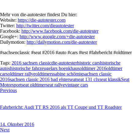
Mehr von die-autotester findest Du hier:
Website:
https://die-autotester.com
Twitter:
http://twitter.com/dieautotester
Facebook:
http://www.facebook.com/die-autotester
Google+:
http://www.google.com/+die-autotester
Dailymotion:
http://dailymotion.com/die-autotester
#sachsenclassic #seat #2016 #auto #cars #test #fahrbericht #oldtimer
Tags:
2016 sachsen classic
die-autotester
historic cars
historische
autos
historische fahrzeuge
lars hoenkhaus
oldtimer 2016
oldtimer
cars
oldtimer rallye
oldtimers
sabine schömig
sachsen classic
2016
sachsen classic 2016 bad elster
seat
seat 131 clx
seat klassik
Seat
Motorsport
seat oldtimer
seat rallye
vintage cars
Beitragsnavigation
Previous
Fahrbericht: Audi TT RS 2016 als TT Coupe und TT Roadster
14. Oktober 2016
Next