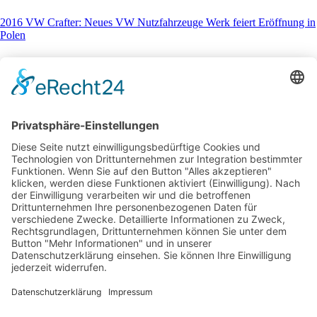
2016 VW Crafter: Neues VW Nutzfahrzeuge Werk feiert Eröffnung in
Polen
25. Oktober 2016
You May Also Like
21. Juni 2021
Verbrauch-Test: 100 km im Kia Sorento Plug-In Hybrid
1. April 2020
Audi e-tron S – Testfahrt im 503 PS e-tron
9. Dezember 2016