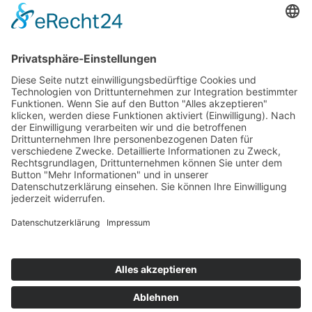
YouTube
LinkedIn
34K
Subscribers
100 km Verbrauch Test
Mercedes-Benz V-Klasse V 300 d Langstreckentest
25. September 2024
Citroën C5 X Hybrid – 100 km Verbrauch Test
21. Februar 2024
DS9 E-Tense – 100 km Verbrauch Test
22. Januar 2024
Impressum
Datenschutz