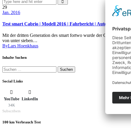
29
Jan. 2016
Test smart Cabrio | Modell 2016 | Fahrbericht | Auto | Deutsch
Mit der dritten Generation des smart fortwo wurde der Cityflitzer de
von unter sieben…
By
Lars Hoenkhaus
Inhalte Suchen
Suchen
nach:
Social Links
YouTube
LinkedIn
34K
Subscribers
100 km Verbrauch Test