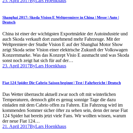
25. April 2017
By
Lars Hoenkhaus
Shanghai 2017: Skoda Vision E Weltpremiere in China | Messe | Auto |
Deutsch
China ist einer der wichtigsten Exportmärkte der Autoindustrie und
auch Skoda verkauft dort zunehmend mehr Fahrzeuge. Mit der
Weltpremiere der Studie Vision E auf der Shanghai Motor Show
zeigt Skoda seine Vision einer elektrische Zukunft der Volkswagen
Konzernmarke. Was das Konzept Visio E ausmacht und was Skoda
sonst noch zeigt hat sich für auf der…
23. April 2017
By
Lars Hoenkhaus
Fiat 124 Spider Die Cabrio Saison beginnt | Test | Fahrbericht | Deutsch
Das Wetter überrascht aktuell zwar noch oft mit winterlichen
Temperaturen, dennoch gibt es genug sonnige Tage die dazu
einladen mit dem Cabrio offen zu Fahren. Ein Fahrzeug wird im
kommenden Sommer sicher öfter zu sehen sein, denn der neue Fiat
124 Spider hat bereits jetzt viele Fans. Wir wollten wissen, warum
der neue Fiat 124…
21. April 2017
By
Lars Hoenkhaus