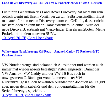
Land Rover Discovery 3.0 TDI V6 Test & Fahrbericht 2017 Utah | Deutsch
Die fünfte Generation des Land Rover Discovery hat nicht nur rein
optisch wenig mit Ihrem Vorgänger zu tun. Selbstverständlich findet
man auch für den neuen Discovery kaum ein Gelände, dass er nicht
meistert, doch er kann mehr. Dank extremem Leichtbau wird der
neue Disco z.B. erstmals mit Vierzylinder-Dieseln angeboten. Meine
Probefahrt mit dem neuesten SUV…
10. April 2017
By
Lars Hoenkhaus
Volkswagen Nutzfahrzeuge Off-Road – Amarok Caddy T6 Rockton & T6
PanAmericana
VW Nutzfahrzeuge sind bekanntlich Alleskönner und werden auch
immer mal wieder abseits befestigter Pisten eingesetzt. Damit der
VW Amarok, VW Caddy und der VW T6 Bus auch in
unwegsamem Gelände gut voran kommen bietet VW
Nutzfahrzeuge u.a. den bewährten Allradantrieb 4Motion an. Es gibt
aber, neben dem Zubehör und den Sonderaustattungen für die
Serienfahrzeuge, spezielle…
3. April 2017
By
Lars Hoenkhaus