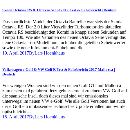
Skoda Octavia RS & Octavia Scout 2017 Test & Fahrbericht | Deutsch
Das sportlichste Modell der Octavia Baureihe war stets der Skoda
Octavia RS. Der 2.0 Liter Vierzylinder Turbomotor des aktuellen
Octavia RS beschleunigt den Kombi in knapp sieben Sekunden auf
Tempo 100. Wie alle Varianten des neuen Octavia Serie verfügt das
neue Octavia Top-Modell nun auch über die geteilten Scheinwerfer
sowie die neue Infotainment-Einheit und die…
19. April 2017
By
Lars Hoenkhaus
Volkswagen e-Golf & VW Golf R Test & Fahrbericht 2017 Mallorca |
Deutsch
Vor wenigen Wochen sind wir den neuen Golf GTI auf Mallorca
zum ersten mal gefahren. Jetzt geht es erneut zu einem VW Golf auf
die spanische Insel, doch dieses mal sind wir emissionslos
unterwegs; im neuen VW e-Golf. Wie alle Golf Versionen hat auch
der e-Golf ein umfassendes technisches Update erhalten und wurde
optisch leicht…
15. April 2017
By
Lars Hoenkhaus