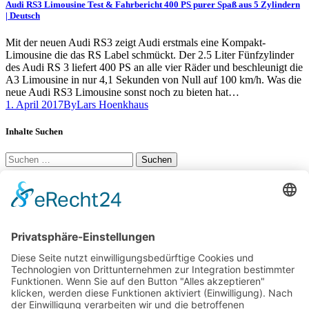
Audi RS3 Limousine Test & Fahrbericht 400 PS purer Spaß aus 5 Zylindern
| Deutsch
Mit der neuen Audi RS3 zeigt Audi erstmals eine Kompakt-
Limousine die das RS Label schmückt. Der 2.5 Liter Fünfzylinder
des Audi RS 3 liefert 400 PS an alle vier Räder und beschleunigt die
A3 Limousine in nur 4,1 Sekunden von Null auf 100 km/h. Was die
neue Audi RS3 Limousine sonst noch zu bieten hat…
1. April 2017
By
Lars Hoenkhaus
Inhalte Suchen
Suchen
nach:
Social Links
YouTube
34K
Subscribers
LinkedIn
0
100 km Verbrauch Test
Mercedes-Benz V-Klasse V 300 d Langstreckentest