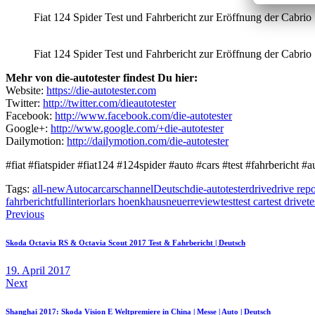
Fiat 124 Spider Test und Fahrbericht zur Eröffnung der Cabrio Sa
Fiat 124 Spider Test und Fahrbericht zur Eröffnung der Cabrio Sa
Mehr von die-autotester findest Du hier:
Website:
https://die-autotester.com
Twitter:
http://twitter.com/dieautotester
Facebook:
http://www.facebook.com/die-autotester
Google+:
http://www.google.com/+die-autotester
Dailymotion:
http://dailymotion.com/die-autotester
#fiat #fiatspider #fiat124 #124spider #auto #cars #test #fahrbericht #a
Tags:
all-new
Auto
car
cars
channel
Deutsch
die-autotester
drive
drive repo
fahrbericht
full
interior
lars hoenkhaus
neuer
review
test
test car
test drive
te
Beitragsnavigation
Previous
Skoda Octavia RS & Octavia Scout 2017 Test & Fahrbericht | Deutsch
19. April 2017
Next
Shanghai 2017: Skoda Vision E Weltpremiere in China | Messe | Auto | Deutsch