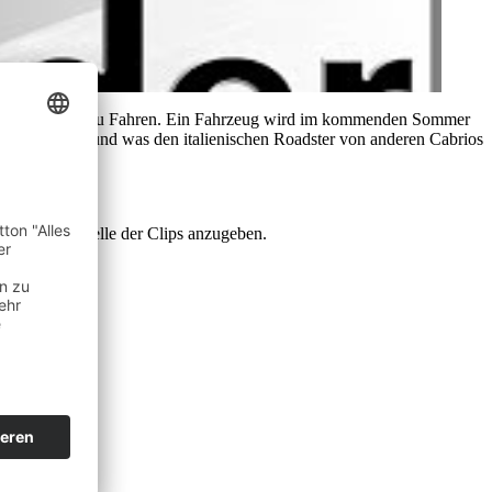
dem Cabrio offen zu Fahren. Ein Fahrzeug wird im kommenden Sommer
so gut ankommt und was den italienischen Roadster von anderen Cabrios
r.com‘ als Quelle der Clips anzugeben.