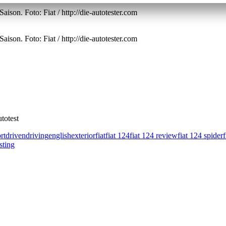
ison. Foto: Fiat / http://die-autotester.com
ison. Foto: Fiat / http://die-autotester.com
utotest
rt
driven
driving
english
exterior
fiat
fiat 124
fiat 124 review
fiat 124 spider
f
sting