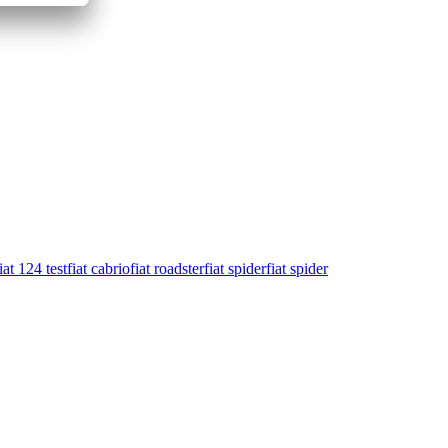
iat 124 test
fiat cabrio
fiat roadster
fiat spider
fiat spider