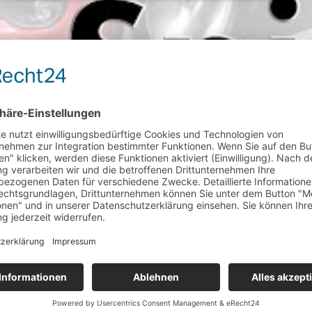
eraturen, dennoch gibt es genug sonnige Tage die dazu einladen mit 
s jetzt viele Fans. Wir wollten wissen, warum der neue Fiat 124 Spider 
l hochladen
oder einbinden. Wir möchten Dich nur bitten ‚die-autoteste
ison. Foto: Fiat / http://die-autotester.com
ison. Foto: Fiat / http://die-autotester.com
ison. Foto: Fiat / http://die-autotester.com
ison. Foto: Fiat / http://die-autotester.com