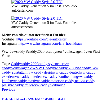
VW Caddy Generation 5 im Test. Foto: die-
autotester.com
VW Caddy Generation 5 im Test. Foto: die-
autotester.com
Mehr von die-autotester findest Du hier:
Youtube:
https://youtube.com/die-autotester
Instagram:
http://www.instagram.com/lars_hoenkhaus
#vw #vwcaddy #caddy2020 #caddyneu #volkswagen #vwn #test
#auto
Tags:
Caddy
caddy 2020
caddy style
neuer vw
caddy
Volkswagen
VW
VW Caddy
vw caddy 2021
vw caddy 5
vw
caddy ausstattung
vw caddy design
vw caddy deutsch
vw caddy
exterieur
vw caddy interieur
vw caddy kaufberatung
vw caddy
kaufen
vw caddy maxi
vw caddy motor
vw caddy neu
vw caddy
preis
vw caddy review
vw caddy verbrauch
Beitragsnavigation
Previous
Probefahrt: Mercedes-AMG E 63 S 4MATIC+ T-Modell