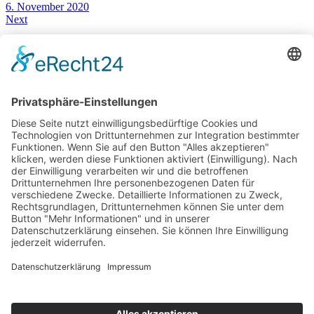
6. November 2020
Next
Hyundai i20 – der Polo-Gegner im Test
22. November 2020
You May Also Like
27. Februar 2018
Vergleich: Skoda Kodiaq vs. Skoda Superb Combi im Test | Auto | Fahrbericht | Deutsch
16. Oktober 2023
MAZDA MX-30 e-SKYACTIV R-EV mit Wankel als Generator
3. Mai 2022
Mercedes AMG C 43 Premiere – AMG C-Klasse Vierzylinder