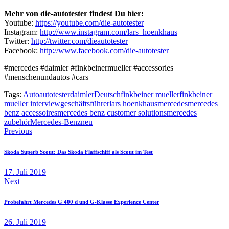
Mehr von die-autotester findest Du hier:
Youtube:
https://youtube.com/die-autotester
Instagram:
http://www.instagram.com/lars_hoenkhaus
Twitter:
http://twitter.com/dieautotester
Facebook:
http://www.facebook.com/die-autotester
#mercedes #daimler #finkbeinermueller #accessories
#menschenundautos #cars
Tags:
Auto
autotester
daimler
Deutsch
finkbeiner mueller
finkbeiner
mueller interview
geschäftsführer
lars hoenkhaus
mercedes
mercedes
benz accessoires
mercedes benz customer solutions
mercedes
zubehör
Mercedes-Benz
neu
Beitragsnavigation
Previous
Skoda Superb Scout: Das Skoda Flaffschiff als Scout im Test
17. Juli 2019
Next
Probefahrt Mercedes G 400 d und G-Klasse Experience Center
26. Juli 2019