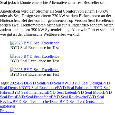
Seal jedoch könnte eine echte Alternative zum Test Bestseller sein.
Angetrieben wird der Stromer als Seal Comfort von einem 170 kW
oder als Seal Design von einem 230 kW starken Elektromotor an der
Hinterachse. Bei der von mir gefahrenen Top-Version Seal Excellence
sorgen zwei Elektromotoren nicht nur für Allradantrieb sondern bieten
zudem auch bis zu 390 kW Systemleistung. Aber wie fährt er sich und
wie gut ist der chinesische Wettbewerber wirklich?
BYD Seal Excellence im Test
BYD Seal Excellence im Test
BYD Seal Excellence im Test
Tags:
2025
BYD
BYD Seal
BYD Seal AWD
BYD Seal Design
BYD
Seal Deutsch
BYD Seal Excellence
BYD Seal Fahrbericht
BYD Seal
Fahren
BYD Seal Innenraum
BYD Seal Laden
BYD Seal Motor
BYD
Seal Preis
BYD Seal Probefahrt
BYD Seal Reichweite
BYD Seal
Review
BYD Seal Technische Daten
BYD Seal Test
Deutsch
die-
autotester
Beitragsnavigation
Previous