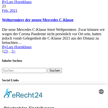
By
Lars Hoenkhaus
23
Feb. 2021
Weltpremiere der neuen Mercedes C-Klasse
Die neue Mercedes C-Klasse feiert Weltpremiere. Zwar können wir
wegen der Corona Pandemie nicht persönlich vor Ort sein, hatten
jedoch vorab Gelegenheit die C-Klasse 2021 aus der Distanz zu
betrachten…
By
Lars Hoenkhaus
Seitennummerierung
Page
Page
Page
Page
1
2
3
…
5
>
der
Inhalte Suchen
Beiträge
Suchen
nach:
Social Links
YouTube
LinkedIn
34K
Subscribers