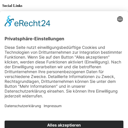
Social Links
YouTube
LinkedIn
34K
Subscribers
100 km Verbrauch Test
Mercedes-Benz V-Klasse V 300 d Langstreckentest
25. September 2024
Citroën C5 X Hybrid – 100 km Verbrauch Test
21. Februar 2024
DS9 E-Tense – 100 km Verbrauch Test
22. Januar 2024