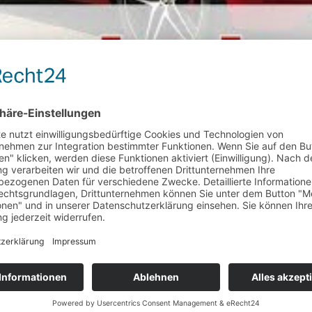
grige als Ibiza. Wenn man sich jedoch einmal vor Ort abseits der Club
 um die gleichnamige Insel zu erkunden. Meine Highlights und Tipps ze
l hochladen
oder einbinden. Wir möchten Dich nur bitten ‚die-autoteste
 http://die-autotester.com
 http://die-autotester.com
 http://die-autotester.com
 http://die-autotester.com