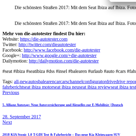
Die schönsten Straßen 2017: Mit dem Seat Ibiza auf Ibiza. Foto:
Die schönsten Straßen 2017: Mit dem Seat Ibiza auf Ibiza. Foto:
Mehr von die-autotester findest Du hier:
Website:
https://die-autotester.com
Twitter:
http://twitter.com/dieautotester
Facebook:
http://www.facebook.com/die-autotester
Google+:
http://www.google.com/+die-autotester
Dailymotion:
http://dailymotion.com/die-autotester
#seat #ibiza #seatibiza #dss #insel #balearen #urlaub #auto #cars #fah
Tags:
all-new
autos
balearen
car
cars
channel
configurator
drive
drive repor
fahrbericht
seat ibiza motor
seat ibiza neu
seat ibiza review
seat ibiza test
Beitragsnavigation
Previous
5. Allianz Autotag: Neue Autoversicherung und Aktuelles zur E-Mobilität | Deutsch
28. September 2017
Next
2018 KIA Stonic 1.0 T-GDI Test & Fahrbericht – Das neue Kia Kleinwagen SUV