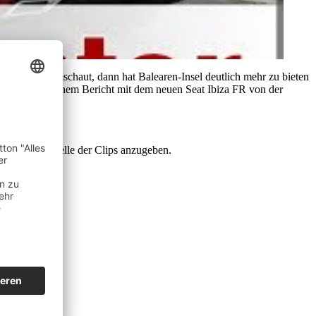
s uns Bars umschaut, dann hat Balearen-Insel deutlich mehr zu bieten
ige ich in meinem Bericht mit dem neuen Seat Ibiza FR von der
r.com‘ als Quelle der Clips anzugeben.