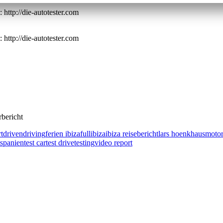
 http://die-autotester.com
 http://die-autotester.com
rbericht
t
driven
driving
ferien ibiza
full
ibiza
ibiza reisebericht
lars hoenkhaus
moto
spanien
test car
test drive
testing
video report