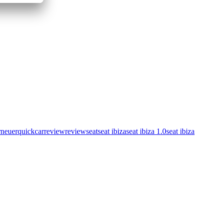
r
neuer
quickcarreview
review
seat
seat ibiza
seat ibiza 1.0
seat ibiza