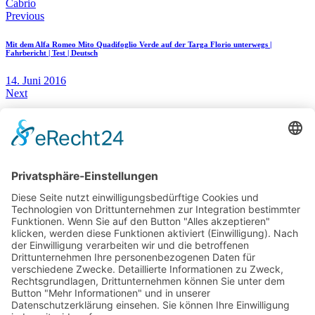
Cabrio
Beitragsnavigation
Previous
Mit dem Alfa Romeo Mito Quadifoglio Verde auf der Targa Florio unterwegs |
Fahrbericht | Test | Deutsch
14. Juni 2016
Next
Weltpremiere: Mercedes-AMG GT R in Brooklands und Goodwood
29. Juni 2016
You May Also Like
6. November 2020
Probefahrt: Mercedes-AMG E 63 S 4MATIC+ T-Modell
18. August 2017
Range Rover Velar R-Dynamic HSE Test und Fahrbericht | Auto | Deutsch