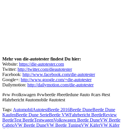
Mehr von die-autotester findest Du hier:
Website:
https://die-autotester.com
Twitter:
http://twitter.com/dieautotester
Facebook:
http://www.facebook.com/die-autotester
Google+:
http://www.google.com/+die-autotester
Dailymotion:
http://dailymotion.com/die-autotester
#vw #volkswagen #vwbeetle #beetledune #auto #cars #test
#fahrbericht #automobile #autotest
Tags:
Automobil
Autotest
Beetle 2016
Beetle Dune
Beetle Dune
Kaufen
Beetle Dune Serie
Beetle VW
Fahrbericht Beetle
Review
Beetle
Test Beetle
Testwagen
Volkswagen Beetle Dune
VW Beetle
Cabrio
VW Beetle Dune
VW Beetle Tuning
VW Käfer
VW Käfer