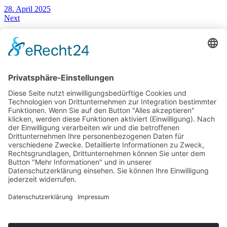
28. April 2025
Next
Audi Q6 e-tron Quattro – Wie gut ist das elektrische Luxus SUV wirklich?
12. Mai 2025
You May Also Like
22. Januar 2020
Mercedes E-Klasse 2021 – Mitfahrt im E-Klasse Facelift
22. Juni 2025
Renault Symbioz Full Hybrid – Neuer Antrieb fürs Crossover
30. August 2023
Alfa Romeo 2023 – Neues bei Stelvio Giulia & Tonale