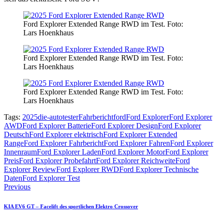
Ford Explorer Extended Range RWD im Test. Foto:
Lars Hoenkhaus
Ford Explorer Extended Range RWD im Test. Foto:
Lars Hoenkhaus
Ford Explorer Extended Range RWD im Test. Foto:
Lars Hoenkhaus
Tags:
2025
die-autotester
Fahrbericht
ford
Ford Explorer
Ford Explorer
AWD
Ford Explorer Batterie
Ford Explorer Design
Ford Explorer
Deutsch
Ford Explorer elektrisch
Ford Explorer Extended
Range
Ford Explorer Fahrbericht
Ford Explorer Fahren
Ford Explorer
Innenraum
Ford Explorer Laden
Ford Explorer Motor
Ford Explorer
Preis
Ford Explorer Probefahrt
Ford Explorer Reichweite
Ford
Explorer Review
Ford Explorer RWD
Ford Explorer Technische
Daten
Ford Explorer Test
Beitragsnavigation
Previous
KIA EV6 GT – Facelift des sportlichen Elektro Crossover