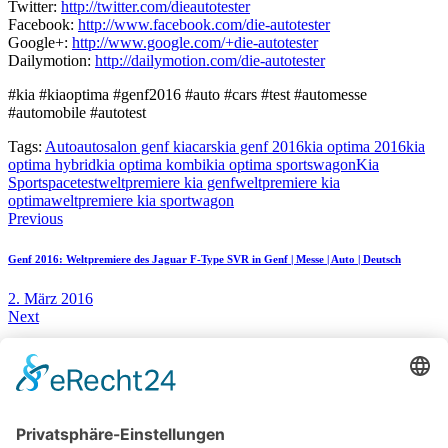
Twitter:
http://twitter.com/dieautotester
Facebook:
http://www.facebook.com/die-autotester
Google+:
http://www.google.com/+die-autotester
Dailymotion:
http://dailymotion.com/die-autotester
#kia #kiaoptima #genf2016 #auto #cars #test #automesse
#automobile #autotest
Tags:
Auto
autosalon genf kia
cars
kia genf 2016
kia optima 2016
kia
optima hybrid
kia optima kombi
kia optima sportswagon
Kia
Sportspace
test
weltpremiere kia genf
weltpremiere kia
optima
weltpremiere kia sportwagon
Beitragsnavigation
Previous
Genf 2016: Weltpremiere des Jaguar F-Type SVR in Genf | Messe | Auto | Deutsch
2. März 2016
Next
Genf 2016: Fiat Tipo Familie feiert Weltpremiere | Automesse | Auto
3. März 2016
You May Also Like