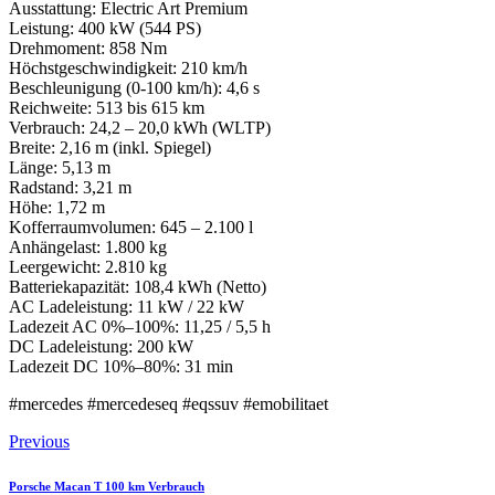
Ausstattung: Electric Art Premium
Leistung: 400 kW (544 PS)
Drehmoment: 858 Nm
Höchstgeschwindigkeit: 210 km/h
Beschleunigung (0-100 km/h): 4,6 s
Reichweite: 513 bis 615 km
Verbrauch: 24,2 – 20,0 kWh (WLTP)
Breite: 2,16 m (inkl. Spiegel)
Länge: 5,13 m
Radstand: 3,21 m
Höhe: 1,72 m
Kofferraumvolumen: 645 – 2.100 l
Anhängelast: 1.800 kg
Leergewicht: 2.810 kg
Batteriekapazität: 108,4 kWh (Netto)
AC Ladeleistung: 11 kW / 22 kW
Ladezeit AC 0%–100%: 11,25 / 5,5 h
DC Ladeleistung: 200 kW
Ladezeit DC 10%–80%: 31 min
#mercedes #mercedeseq #eqssuv #emobilitaet
Beitragsnavigation
Previous
Porsche Macan T 100 km Verbrauch