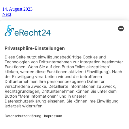
14. August 2023
Next
Alfa Romeo 2023 – Neues bei Stelvio Giulia & Tonale
30. August 2023
You May Also Like
17. August 2015
Fahrbericht Skoda Superb Combi: Das Flaggschiff im Segment | Auto | Test
4. September 2017
2018 VW Polo 1.0 TSI Test & Fahrbericht im Polo der 6. Generation | 2017 | Deutsch
25. April 2015