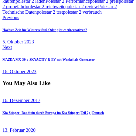
kaufen
polestar 2 laden
Polestar 2 Performance
polestar 2 preis
polestar
2 probefahrt
polestar 2 reichweite
polestar 2 review
Polestar 2
Technische Daten
polestar 2 test
polestar 2 verbrauch
Beitragsnavigation
Previous
Höchste Zeit für Winterreifen! Oder gibt es Alternativen?
5. Oktober 2023
Next
MAZDA MX-30 e-SKYACTIV R-EV mit Wankel als Generator
16. Oktober 2023
You May Also Like
16. Dezember 2017
Kia Stinger: Roadtrip durch Europa im Kia Stinger (Teil 2) | Deutsch
13. Februar 2020