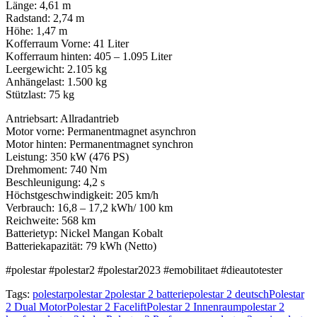
Länge: 4,61 m
Radstand: 2,74 m
Höhe: 1,47 m
Kofferraum Vorne: 41 Liter
Kofferraum hinten: 405 – 1.095 Liter
Leergewicht: 2.105 kg
Anhängelast: 1.500 kg
Stützlast: 75 kg
Antriebsart: Allradantrieb
Motor vorne: Permanentmagnet asynchron
Motor hinten: Permanentmagnet synchron
Leistung: 350 kW (476 PS)
Drehmoment: 740 Nm
Beschleunigung: 4,2 s
Höchstgeschwindigkeit: 205 km/h
Verbrauch: 16,8 – 17,2 kWh/ 100 km
Reichweite: 568 km
Batterietyp: Nickel Mangan Kobalt
Batteriekapazität: 79 kWh (Netto)
#polestar #polestar2 #polestar2023 #emobilitaet #dieautotester
Tags:
polestar
polestar 2
polestar 2 batterie
polestar 2 deutsch
Polestar
2 Dual Motor
Polestar 2 Facelift
Polestar 2 Innenraum
polestar 2