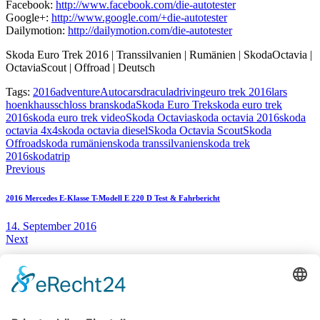
Facebook:
http://www.facebook.com/die-autotester
Google+:
http://www.google.com/+die-autotester
Dailymotion:
http://dailymotion.com/die-autotester
Skoda Euro Trek 2016 | Transsilvanien | Rumänien | SkodaOctavia |
OctaviaScout | Offroad | Deutsch
Tags:
2016
adventure
Auto
cars
dracula
driving
euro trek 2016
lars
hoenkhaus
schloss bran
skoda
Skoda Euro Trek
skoda euro trek
2016
skoda euro trek video
Skoda Octavia
skoda octavia 2016
skoda
octavia 4x4
skoda octavia diesel
Skoda Octavia Scout
Skoda
Offroad
skoda rumänien
skoda transsilvanien
skoda trek
2016
skodatrip
Beitragsnavigation
Previous
2016 Mercedes E-Klasse T-Modell E 220 D Test & Fahrbericht
14. September 2016
Next
IAA 2016 Nutzfahrzeugmesse in Hannover – LKW Truck Bus Transporter
22. September 2016