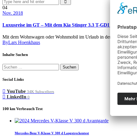
04
Nov. 2018
Luxusreise im GT – Mit dem Kia Stinger 3.3 T-GDI AWD auf de
Mit dem Wohnwagen oder Wohnmobil im Urlaub in den Süden zu fahre
By
Lars Hoenkhaus
Inhalte Suchen
Suchen
nach:
Social Links
YouTube
34K
Subscribers
LinkedIn
0
100 km Verbrauch Test
Mercedes-Benz V-Klasse V 300 d Langstreckentest