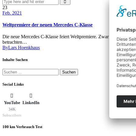
23
Feb. 2021
Weltpremiere der neuen Mercedes C-Klasse
Die neue Mercedes C-Klasse feiert Weltpremiere. Zwar können wir we
betrachten…
By
Lars Hoenkhaus
Inhalte Suchen
Suchen
nach:
Social Links
YouTube
LinkedIn
34K
Subscribers
100 km Verbrauch Test