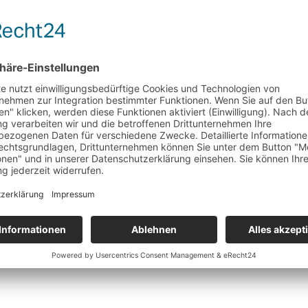
gen der Corona Pandemie nicht persönlich vor Ort sein, hatten jedoch