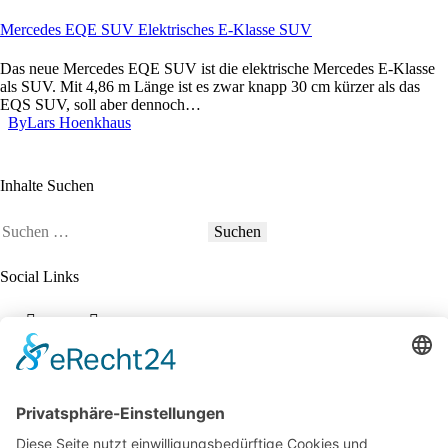
Mercedes EQE SUV Elektrisches E-Klasse SUV
Das neue Mercedes EQE SUV ist die elektrische Mercedes E-Klasse
als SUV. Mit 4,86 m Länge ist es zwar knapp 30 cm kürzer als das
EQS SUV, soll aber dennoch…
By
Lars Hoenkhaus
Inhalte Suchen
Suchen
nach:
Social Links
YouTube
LinkedIn
34K
Subscribers
100 km Verbrauch Test