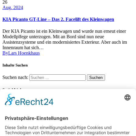
26
Aug. 2024
KIA Picanto GT-Line – Das 2. Facelift des Kleinwagen
Der KIA Picanto ist ein Kleinwagen und wurde nun erneut einer
Modellplfege unterzogen. Mit an Bord sind nun neue
Assistenzsysteme und ein modernisiertes Exterieur. Aber auch im
Innenraum hat sich…
By
Lars Hoenkhaus
Inhalte Suchen
Suchen nach:
Social Links
YouTube
34K
Subscribers
LinkedIn
0
100 km Verbrauch Test