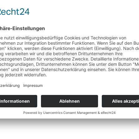
 Test
ter Shooting Brake bietet der ProCeed neben den Vorteilen eines Kom