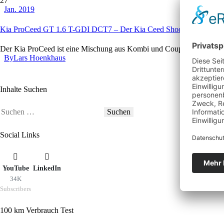
27
Jan. 2019
Kia ProCeed GT 1.6 T-GDI DCT7 – Der Kia Ceed Shooting Brake im
Der Kia ProCeed ist eine Mischung aus Kombi und Coupé. Als sogenann
By
Lars Hoenkhaus
Inhalte Suchen
Suchen
nach:
Social Links
YouTube
LinkedIn
34K
Subscribers
100 km Verbrauch Test