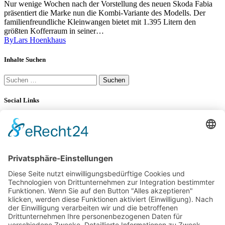
Nur wenige Wochen nach der Vorstellung des neuen Skoda Fabia
präsentiert die Marke nun die Kombi-Variante des Modells. Der
familienfreundliche Kleinwangen bietet mit 1.395 Litern den
größten Kofferraum in seiner…
By
Lars Hoenkhaus
Inhalte Suchen
Suchen
nach:
Social Links
YouTube
LinkedIn
34K
Subscribers
100 km Verbrauch Test
Mercedes-Benz V-Klasse V 300 d Langstreckentest
25. September 2024