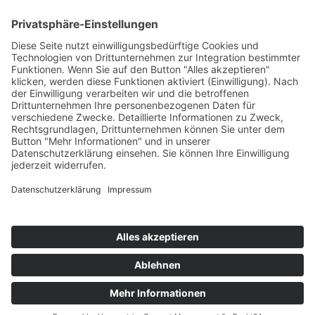
34K
Subscribers
100 km Verbrauch Test
Mercedes-Benz V-Klasse V 300 d Langstreckentest
25. September 2024
Citroën C5 X Hybrid – 100 km Verbrauch Test
21. Februar 2024
DS9 E-Tense – 100 km Verbrauch Test
22. Januar 2024
Impressum
Datenschutz
Cookie-Einstellungen
Copyright © 2026 by news to do GmbH