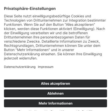
34K
Subscribers
100 km Verbrauch Test
Mercedes-Benz V-Klasse V 300 d Langstreckentest
25. September 2024
Citroën C5 X Hybrid – 100 km Verbrauch Test
21. Februar 2024
DS9 E-Tense – 100 km Verbrauch Test
22. Januar 2024
Impressum
Datenschutz
Cookie-Einstellungen
Copyright © 2026 by news to do GmbH