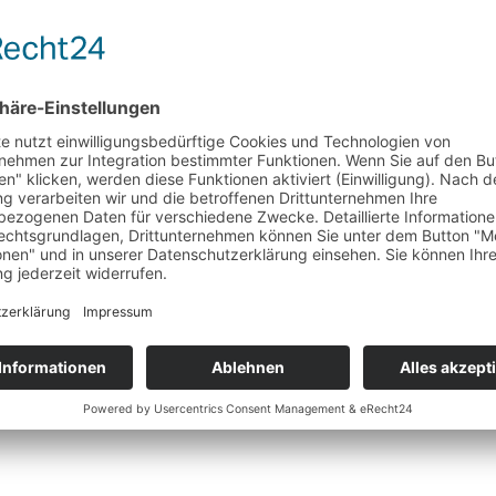
erbei arbeitet ein 2,4 l Vierzylinder Benziner mit zwei Elektromotor
zudem bis zu 85 km rein elektrisch fahren können. Aber wie steht e