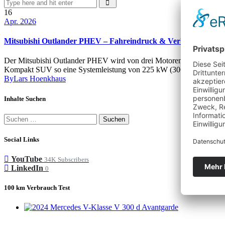
16
Apr. 2026
Mitsubishi Outlander PHEV – Fahreindruck & Verbrauch
Der Mitsubishi Outlander PHEV wird von drei Motoren angetrieben. Hi
Kompakt SUV so eine Systemleistung von 225 kW (306 PS) und soll 
By
Lars Hoenkhaus
Inhalte Suchen
Suchen
nach:
Social Links
YouTube
34K
Subscribers
LinkedIn
0
100 km Verbrauch Test