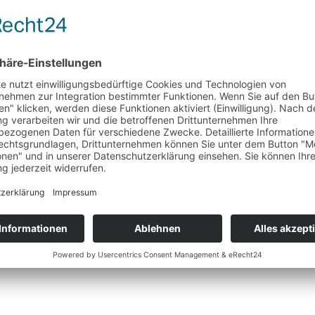
e Fließhecklimouisne aus der Masse hervor. Und auch der Innenraum b