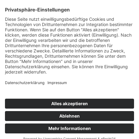
100 km Verbrauch Test
Mercedes-Benz V-Klasse V 300 d Langstreckentest
25. September 2024
Citroën C5 X Hybrid – 100 km Verbrauch Test
21. Februar 2024
DS9 E-Tense – 100 km Verbrauch Test
22. Januar 2024
Impressum
Datenschutz
Cookie-Einstellungen
Copyright © 2026 by news to do GmbH