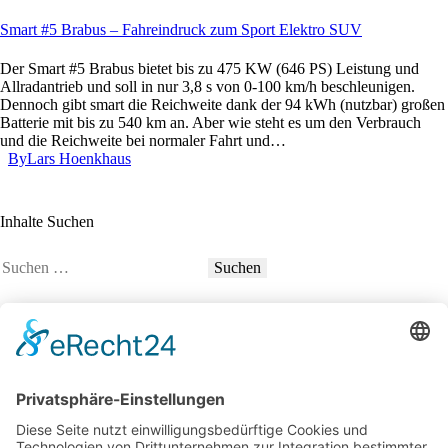
Smart #5 Brabus – Fahreindruck zum Sport Elektro SUV
Der Smart #5 Brabus bietet bis zu 475 KW (646 PS) Leistung und
Allradantrieb und soll in nur 3,8 s von 0-100 km/h beschleunigen.
Dennoch gibt smart die Reichweite dank der 94 kWh (nutzbar) großen
Batterie mit bis zu 540 km an. Aber wie steht es um den Verbrauch
und die Reichweite bei normaler Fahrt und…
By
Lars Hoenkhaus
Inhalte Suchen
Suchen
nach:
Social Links
YouTube
34K
Subscribers
LinkedIn
0
100 km Verbrauch Test