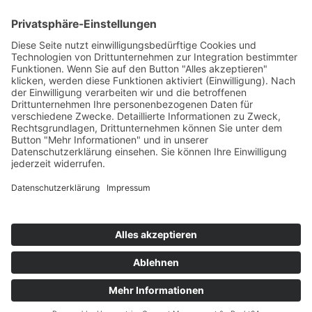
34K
Subscribers
100 km Verbrauch Test
Mercedes-Benz V-Klasse V 300 d Langstreckentest
25. September 2024
Citroën C5 X Hybrid – 100 km Verbrauch Test
21. Februar 2024
DS9 E-Tense – 100 km Verbrauch Test
22. Januar 2024
Impressum
Datenschutz
Cookie-Einstellungen
Copyright © 2026 by news to do GmbH