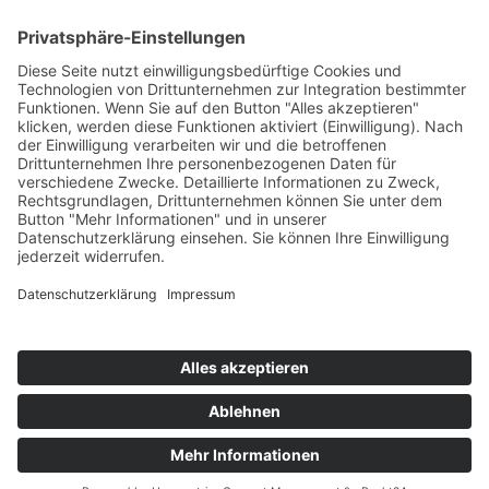
34K
Subscribers
100 km Verbrauch Test
Mercedes-Benz V-Klasse V 300 d Langstreckentest
25. September 2024
Citroën C5 X Hybrid – 100 km Verbrauch Test
21. Februar 2024
DS9 E-Tense – 100 km Verbrauch Test
22. Januar 2024
Impressum
Datenschutz
Cookie-Einstellungen
Copyright © 2026 by news to do GmbH