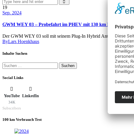
19
Sep. 2024
GWM WEY 03 – Probefahrt im PHEV mit 130 km E-Reichweite
Der GWM WEY 03 soll mit seinem Plug-In Hybrid Antrieb bis zu 130 k
By
Lars Hoenkhaus
Inhalte Suchen
Suchen
nach:
Social Links
YouTube
LinkedIn
34K
Subscribers
100 km Verbrauch Test