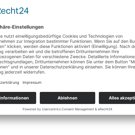
m elektrische Reichweite bieten. Zudem ist das Mittelklasse SUV aus