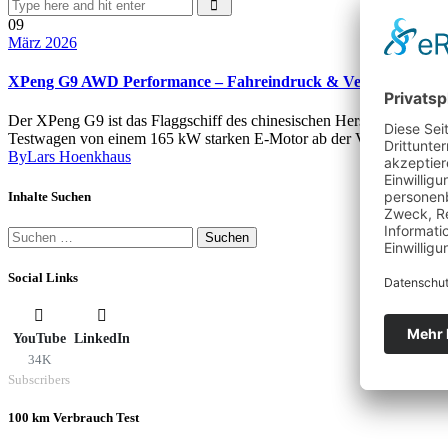
09
März 2026
XPeng G9 AWD Performance – Fahreindruck & Verbrauch
Der XPeng G9 ist das Flaggschiff des chinesischen Herstellers und b
Testwagen von einem 165 kW starken E-Motor ab der Vorder- und ein
By
Lars Hoenkhaus
Inhalte Suchen
Suchen
nach:
Social Links
YouTube
LinkedIn
34K
Subscribers
100 km Verbrauch Test