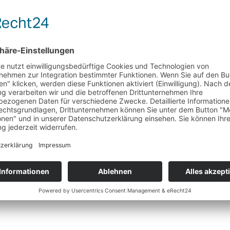
ietet neben viel Platz und Komfort auch eine umfangreiche Ausstattung
em 258 kW starken Elektromotor an der Hinterachse. Leistung hat er