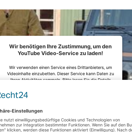
Wir benötigen Ihre Zustimmung, um den
YouTube Video-Service zu laden!
Wir verwenden einen Service eines Drittanbieters, um
Videoinhalte einzubetten. Dieser Service kann Daten zu
Ihren Aktivitäten sammeln. Bitte lesen Sie die Details
durch und stimmen Sie der Nutzung des Service zu, um
dieses Video anzusehen.
Mehr Informationen
Akzeptieren
powered by
Usercentrics Consent Management Platform
&
eRecht24