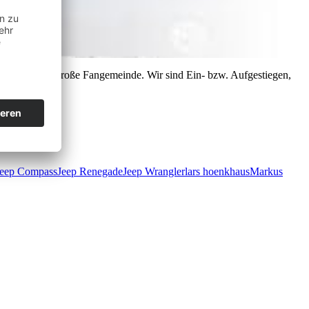
er über eine große Fangemeinde. Wir sind Ein- bzw. Aufgestiegen,
Jeep Compass
Jeep Renegade
Jeep Wrangler
lars hoenkhaus
Markus