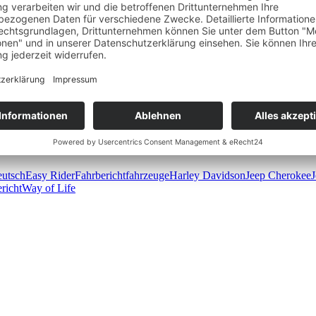
 für besondere Fahrerlebnisse Off- und On road und verfügen seit jeh
/die-autotester.com
utsch
Easy Rider
Fahrbericht
fahrzeuge
Harley Davidson
Jeep Cherokee
richt
Way of Life