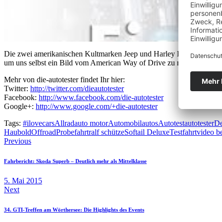
Die zwei amerikanischen Kultmarken Jeep und Harley Davidson stehen
um uns selbst ein Bild vom American Way of Drive zu machen. https:/
Mehr von die-autotester findet Ihr hier:
Twitter:
http://twitter.com/dieautotester
Facebook:
http://www.facebook.com/die-autotester
Google+:
http://www.google.com/+die-autotester
Tags:
#ilovecars
Allrad
auto motor
Automobil
autos
Autotest
autotester
De
Haubold
Offroad
Probefahrt
ralf schütze
Softail Deluxe
Testfahrt
video be
Beitragsnavigation
Previous
Fahrbericht: Skoda Superb – Deutlich mehr als Mittelklasse
5. Mai 2015
Next
34. GTI-Treffen am Wörthersee: Die Highlights des Events