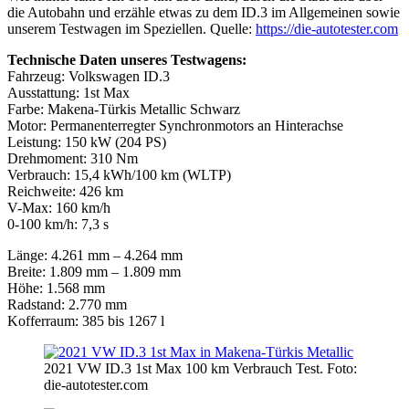
die Autobahn und erzähle etwas zu dem ID.3 im Allgemeinen sowie
unserem Testwagen im Speziellen. Quelle:
https://die-autotester.com
Technische Daten unseres Testwagens:
Fahrzeug: Volkswagen ID.3
Ausstattung: 1st Max
Farbe: Makena-Türkis Metallic Schwarz
Motor: Permanenterregter Synchronmotors an Hinterachse
Leistung: 150 kW (204 PS)
Drehmoment: 310 Nm
Verbrauch: 15,4 kWh/100 km (WLTP)
Reichweite: 426 km
V-Max: 160 km/h
0-100 km/h: 7,3 s
Länge: 4.261 mm – 4.264 mm
Breite: 1.809 mm – 1.809 mm
Höhe: 1.568 mm
Radstand: 2.770 mm
Kofferraum: 385 bis 1267 l
2021 VW ID.3 1st Max 100 km Verbrauch Test. Foto:
die-autotester.com