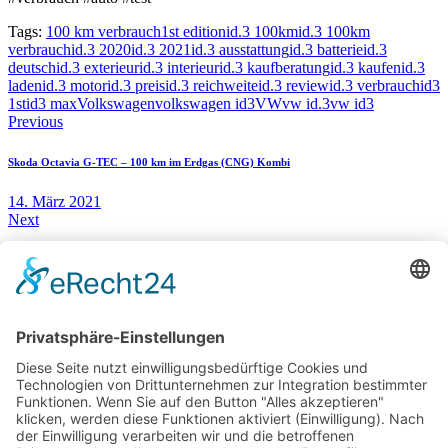
Tags:
100 km verbrauch
1st edition
id.3 100km
id.3 100km
verbrauch
id.3 2020
id.3 2021
id.3 ausstattung
id.3 batterie
id.3
deutsch
id.3 exterieur
id.3 interieur
id.3 kaufberatung
id.3 kaufen
id.3
laden
id.3 motor
id.3 preis
id.3 reichweite
id.3 review
id.3 verbrauch
id3
1st
id3 max
Volkswagen
volkswagen id3
VW
vw id.3
vw id3
Beitragsnavigation
Previous
Skoda Octavia G-TEC – 100 km im Erdgas (CNG) Kombi
14. März 2021
Next
Magna Wintertest 2021 Neue Antriebe für BEV und PHEV
26. März 2021
You May Also Like
14. April 2025
Alpine A290 – Bietet der sportliche Stromer mehr als coole Optik?