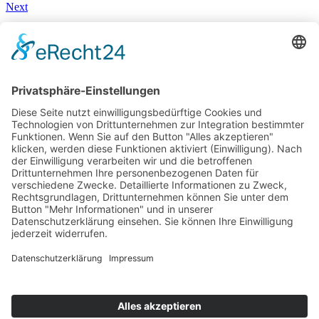
Next
Peugeot 508 SW Hybrid und Peugeot 3008 Hybrid4 im Test
19. Februar 2020
You May Also Like
1. Februar 2018
VW up! GTI – Der kleine Volkswagen mit Golf 1 GTI Anleihen | Test & Fahrbericht
17. Juli 2023
Genesis Electrified GV70 – 100 km Verbrauch
13. September 2019
IAA 2019 Jaguar Land Rover: Weltpremiere des neuen Land Rover Defender