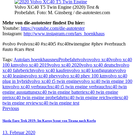
Volvo XC40 T5 Twin Engine (2020) Test &
Probefahrt. Foto: M. Ginsberg / die-autotester.com
Mehr von die-autotester findest Du hier:
Youtube:
https://youtube.com/die-autotester
Instagram:
http://www.instagram.com/lars_hoenkhaus
#volvo #volvoxc40 #xc40t5 #xc40twinengine #phev #verbrauch
#auto #cars #test
Tags:
Auto
lars hoenkhaus
neu
Probefahrt
volvo
volvo xc40
volvo xc40
100 km
volvo xc40 2019
volvo xc40 2020
volvo xc40 deutsch
volvo
xc40 fahrbericht
volvo xc40 kaufen
volvo xc40 konfigurator
volvo
xc40 leasing
volvo xc40 phev
volvo xc40 phev 100 km
volvo xc40
plug in hybrid
volvo xc40 t5 twin engine
volvo xc40 twin engine 100
km
volvo xc40 verbrauch
xc40 t5 twin engine verbrauch
xc40 twin
engine ausstattung
xc40 twin engine batterie
xc40 twin engine
preis
xc40 twin engine probefahrt
xc40 twin engine reichweite
xc40
twin engine review
xc40 twin engine test
Beitragsnavigation
Previous
Skoda Euro Trek 2019: Im Karoq Scout von Tirana nach Korfu
13. Februar 2020