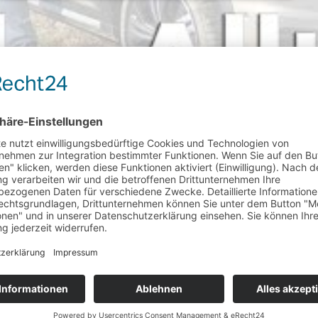
angenen Jahr präsentiert Volkswagen Nutzfahrzeuge nun die Offroad-V
fahrschutz und den typischen Beplankungen an den Radhäusern optisc
 tatsächlich abseits befestigter Wege testet haben wir uns genauer ang
uchswerte mit Offroad-Qualitäten. Foto: VW / http://die-autotester.co
//die-autotester.com
 perfekt für Familie und Freizeit. Foto: VW / http://die-autotester.c
. Foto: VW / http://die-autotester.com