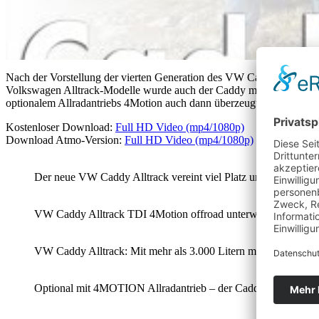
Nach der Vorstellung der vierten Generation des VW Caddy im verg
Volkswagen Alltrack-Modelle wurde auch der Caddy mit einem Unter
optionalem Allradantriebs 4Motion auch dann überzeugt, wenn mann ihn
Kostenloser Download:
Full HD Video (mp4/1080p)
Download Atmo-Version:
Full HD Video (mp4/1080p)
Der neue VW Caddy Alltrack vereint viel Platz und gute Verbra
VW Caddy Alltrack TDI 4Motion offroad unterwegs. Foto: http:
VW Caddy Alltrack: Mit mehr als 3.000 Litern max. Ladevolumen
Optional mit 4MOTION Allradantrieb – der Caddy Alltrack 2016