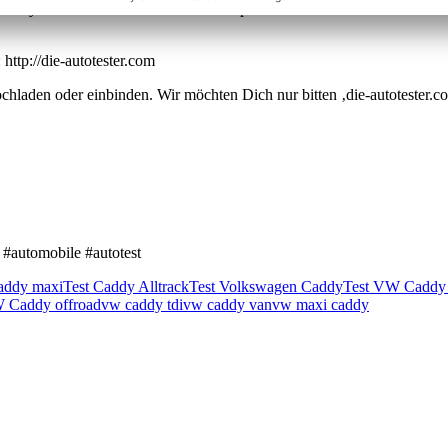
ddy Alltrack kein Problem. Foto: http://die-autotester.com
ttp://die-autotester.com
hladen oder einbinden. Wir möchten Dich nur bitten ‚die-autotester.co
 #automobile #autotest
addy maxi
Test Caddy Alltrack
Test Volkswagen Caddy
Test VW Caddy 
 Caddy offroad
vw caddy tdi
vw caddy van
vw maxi caddy