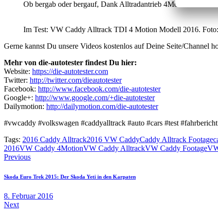
Ob bergab oder bergauf, Dank Alltradantrieb 4Motion für den Ca
Im Test: VW Caddy Alltrack TDI 4 Motion Modell 2016. Foto: h
Gerne kannst Du unsere Videos kostenlos auf Deine Seite/Channel hoc
Mehr von die-autotester findest Du hier:
Website:
https://die-autotester.com
Twitter:
http://twitter.com/dieautotester
Facebook:
http://www.facebook.com/die-autotester
Google+:
http://www.google.com/+die-autotester
Dailymotion:
http://dailymotion.com/die-autotester
#vwcaddy #volkswagen #caddyalltrack #auto #cars #test #fahrbericht
Tags:
2016 Caddy Alltrack
2016 VW Caddy
Caddy Alltrack Footage
c
2016
VW Caddy 4Motion
VW Caddy Alltrack
VW Caddy Footage
VW
Beitragsnavigation
Previous
Skoda Euro Trek 2015: Der Skoda Yeti in den Karpaten
8. Februar 2016
Next